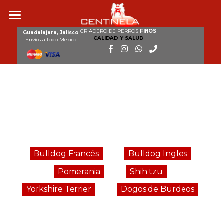
CRIADERO DE PERROS
FINOS
Inicio
Guadalajara, Jalisco
CALIDAD Y SALUD
Envíos a todo Mexico
Nosotros
_
Razas
Nuestros perros
_
Cachorros disponibles
Galería
Bulldog Francés
Bulldog Ingles
Pomerania
Shih tzu
Clientes
Yorkshire Terrier
Dogos de Burdeos
Contacto