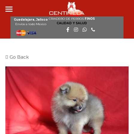
CRIADERO DE PERROS
FINOS
Inicio
Guadalajara, Jalisco
CALIDAD Y SALUD
Envíos a todo Mexico
Nosotros
Razas
Go Back
Nuestros perros
Cachorros disponibles
Galería
Clientes
Contacto