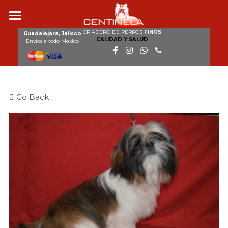
CRIADERO DE PERROS
FINOS
Inicio
Guadalajara, Jalisco
CALIDAD Y SALUD
Envíos a todo Mexico
Nosotros
Razas
Go Back
Nuestros perros
Cachorros disponibles
Galería
Clientes
Contacto