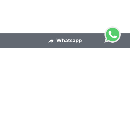
Whatsapp
Contactanos
Tel. +52 (33) 3826 8459
Cel. +52 (33) 1352 1189
con Humberto Plascencia