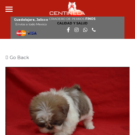
CRIADERO DE PERROS
FINOS
Inicio
Guadalajara, Jalisco
CALIDAD Y SALUD
Envíos a todo Mexico
Nosotros
Razas
Go Back
Nuestros perros
Cachorros disponibles
Galería
Clientes
Contacto