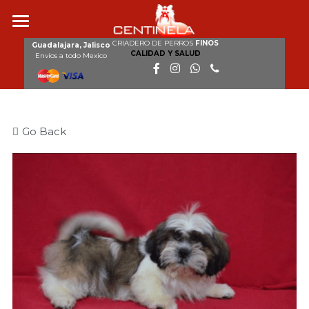
CRIADERO DE PERROS
FINOS
Inicio
Guadalajara, Jalisco
CALIDAD Y SALUD
Envíos a todo Mexico
Nosotros
Razas
Go Back
Nuestros perros
Cachorros disponibles
Galería
Clientes
Contacto