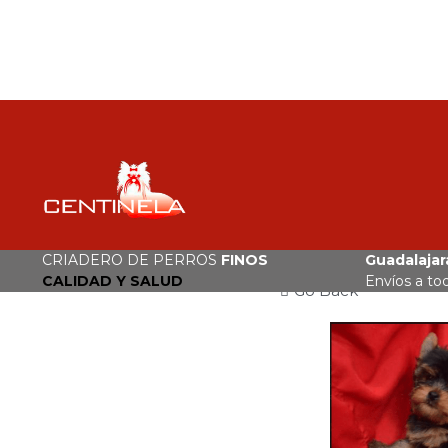
CRIADERO DE PERROS
FINOS
Guadalajara
CALIDAD Y SALUD
Envíos a to
Go Back