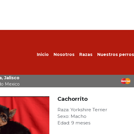
Inicio
Nosotros
Razas
Nuestros perros
, Jalisco
do Mexico
Cachorrito
Raza: Yorkshire Terrier
Sexo: Macho
Edad: 9 meses