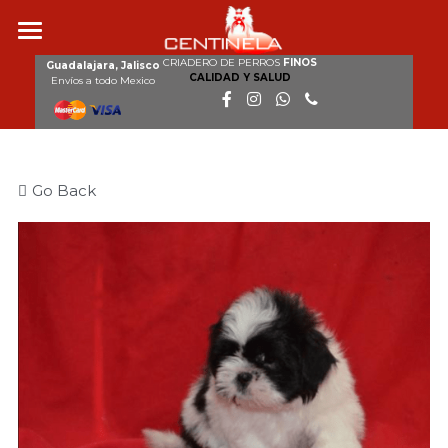
CRIADERO DE PERROS
FINOS
Inicio
Guadalajara, Jalisco
CALIDAD Y SALUD
Envíos a todo Mexico
Nosotros
Razas
Go Back
Nuestros perros
Cachorros disponibles
Galería
Clientes
Contacto