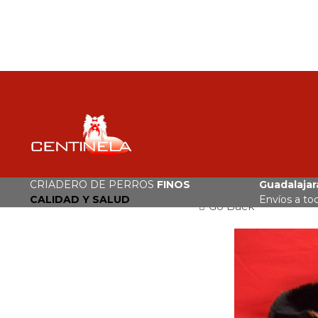
CRIADERO DE PERROS
FINOS
Guadalajara
CALIDAD Y SALUD
Envíos a to
Go Back