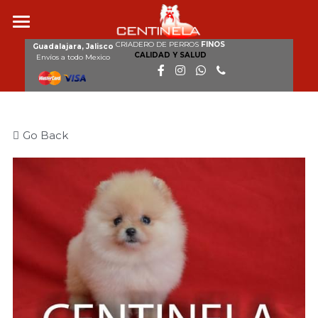
CRIADERO DE PERROS
FINOS
Inicio
Guadalajara, Jalisco
CALIDAD Y SALUD
Envíos a todo Mexico
Nosotros
Razas
Go Back
Nuestros perros
Cachorros disponibles
Galería
Clientes
Contacto