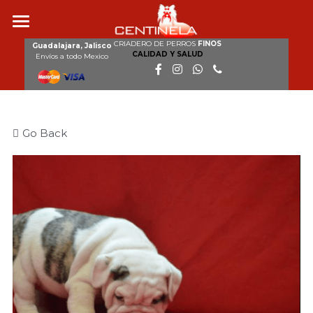
CRIADERO DE PERROS
FINOS
Inicio
Guadalajara, Jalisco
CALIDAD Y SALUD
Envíos a todo Mexico
Nosotros
Razas
Go Back
Nuestros perros
Cachorros disponibles
Galería
Clientes
Contacto