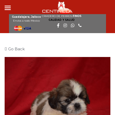
CRIADERO DE PERROS
FINOS
Inicio
Guadalajara, Jalisco
CALIDAD Y SALUD
Envíos a todo Mexico
Nosotros
Razas
Go Back
Nuestros perros
Cachorros disponibles
Galería
Clientes
Contacto