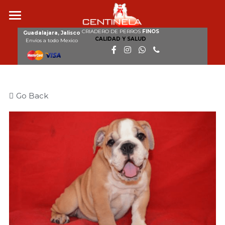
CRIADERO DE PERROS
FINOS
Inicio
Guadalajara, Jalisco
CALIDAD Y SALUD
Envíos a todo Mexico
Nosotros
Razas
Go Back
Nuestros perros
Cachorros disponibles
Galería
Clientes
Contacto