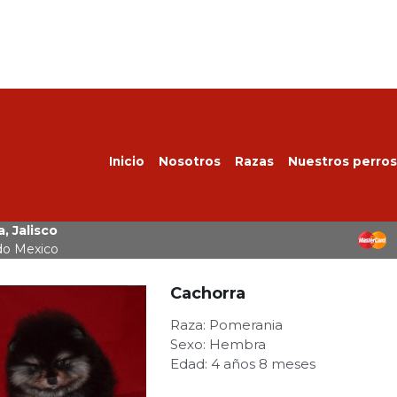
Inicio
Nosotros
Razas
Nuestros perros
, Jalisco
do Mexico
Cachorra
Raza: Pomerania
Sexo: Hembra
Edad: 4 años 8 meses