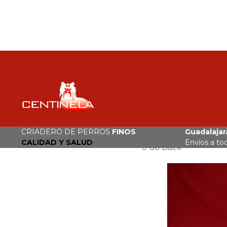
CRIADERO DE PERROS
FINOS
Guadalajara
CALIDAD Y SALUD
Envíos a to
Go Back